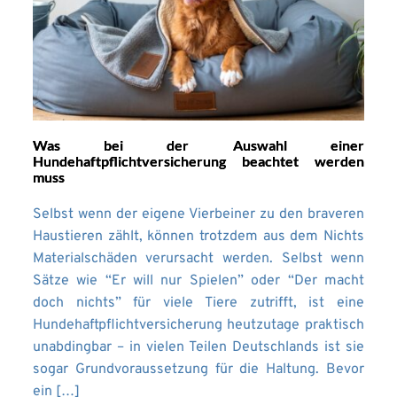
Was bei der Auswahl einer
Hundehaftpflichtversicherung beachtet werden
muss
Selbst wenn der eigene Vierbeiner zu den braveren
Haustieren zählt, können trotzdem aus dem Nichts
Materialschäden verursacht werden. Selbst wenn
Sätze wie “Er will nur Spielen” oder “Der macht
doch nichts” für viele Tiere zutrifft, ist eine
Hundehaftpflichtversicherung heutzutage praktisch
unabdingbar – in vielen Teilen Deutschlands ist sie
sogar Grundvoraussetzung für die Haltung. Bevor
ein […]